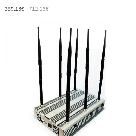
389.16€
712.16€