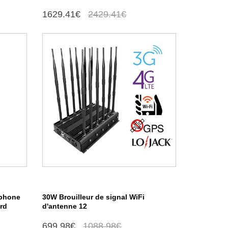
1629.41€
2429.41€
ephone
30W Brouilleur de signal WiFi
rd
d'antenne 12
699.98€
1088.98€