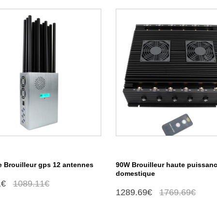
e Brouilleur gps 12 antennes
90W Brouilleur haute puissan
domestique
1€
1089.11€
1289.69€
1769.69€