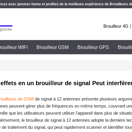
z avec jammer-home et profitez de la meilleure expérience de Brouilleurs de
Brouilleur 4G
rouilleur WIFI
Brouilleur GSM
Brouilleur GPS
Brouil
-effets en un brouilleur de signal Peut interfér
rouilleurs de GSM
de signal à 12 antennes présente plusieurs argum
nnes peuvent gérer plus de fréquences en même temps, couvrant une 
nifie que les utilisateurs peuvent utiliser l'appareil dans plus de situ
xièmement, le brouilleur de signal à 12 antennes adopte la dernière t
 de traitement du signal, qui peut rapidement scanner et identifier tous 