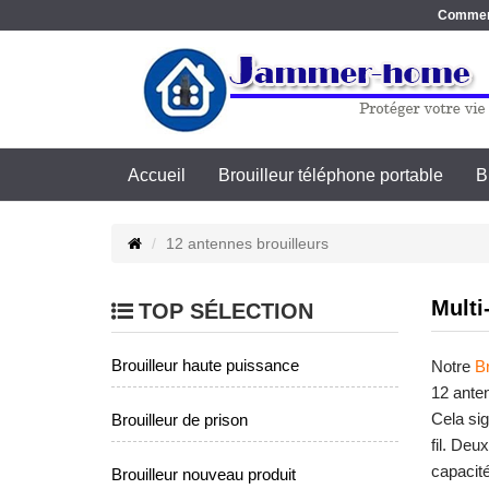
Commence
Accueil
Brouilleur téléphone portable
B
12 antennes brouilleurs
Multi
TOP SÉLECTION
Brouilleur haute puissance
Notre
B
12 ante
Cela sig
Brouilleur de prison
fil. Deu
capacité
Brouilleur nouveau produit