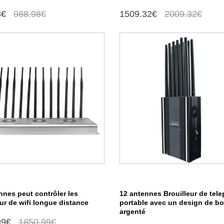
8€
988.98€
1509.32€
2009.32€
nnes peut contrôler les
12 antennes Brouilleur de tel
eur de wifi longue distance
portable avec un design de bo
argenté
99€
1850.99€