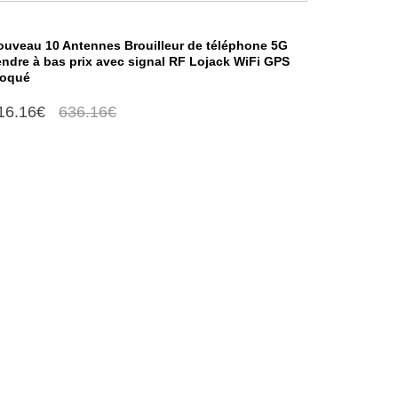
ouveau 10 Antennes Brouilleur de téléphone 5G
endre à bas prix avec signal RF Lojack WiFi GPS
loqué
16.16€
636.16€