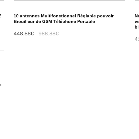
E
10 antennes Multifonctionnel Réglable pouvoir
N
Brouilleur de GSM Téléphone Portable
v
b
448.88€
988.88€
4