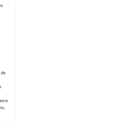
es
 de
p
tance
rs,