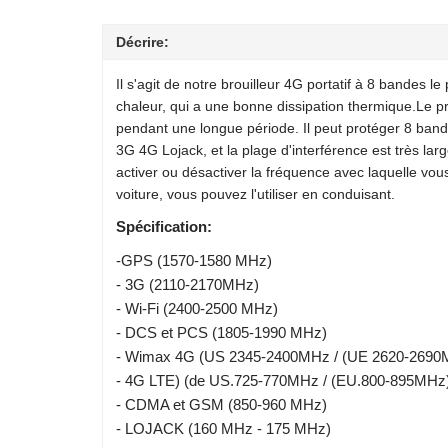
Décrire:
Il s'agit de notre brouilleur 4G portatif à 8 bandes l
chaleur, qui a une bonne dissipation thermique.Le prod
pendant une longue période. Il peut protéger 8 band
3G 4G Lojack, et la plage d'interférence est très l
activer ou désactiver la fréquence avec laquelle vou
voiture, vous pouvez l'utiliser en conduisant.
Spécification:
-GPS (1570-1580 MHz)
- 3G (2110-2170MHz)
- Wi-Fi (2400-2500 MHz)
- DCS et PCS (1805-1990 MHz)
- Wimax 4G (US 2345-2400MHz / (UE 2620-2690
- 4G LTE) (de US.725-770MHz / (EU.800-895MHz
- CDMA et GSM (850-960 MHz)
- LOJACK (160 MHz - 175 MHz)