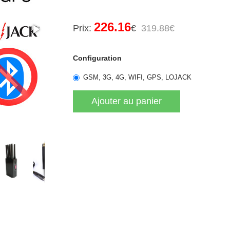
226.16
Prix:
€
319.88€
Configuration
GSM, 3G, 4G, WIFI, GPS, LOJACK