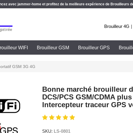
z avec jammer-home et profitez de la meilleure expérience de Brouilleurs de
Brouilleur 4G
rouilleur WIFI
Brouilleur GSM
Brouilleur GPS
Brouil
portatif GSM 3G 4G
Bonne marché brouilleur d
DCS/PCS GSM/CDMA plus p
Intercepteur traceur GPS v
SKU:
LS-0801