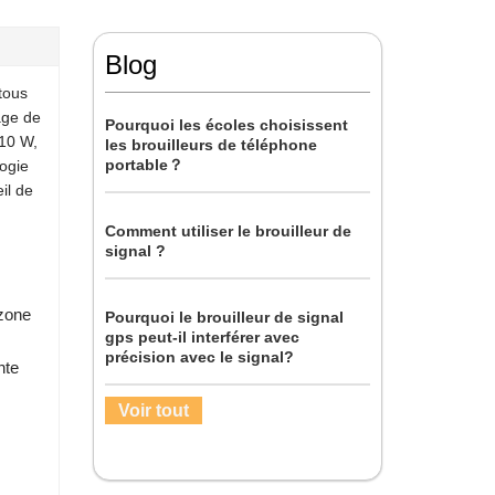
Blog
tous
age de
Pourquoi les écoles choisissent
 10 W,
les brouilleurs de téléphone
portable？
logie
il de
Comment utiliser le brouilleur de
signal ?
 zone
Pourquoi le brouilleur de signal
gps peut-il interférer avec
précision avec le signal?
nte
Voir tout