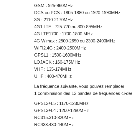
GSM : 925-960MHz
DCS ou PCS : 1805-1880 ou 1920-1990MHz
3G : 2110-2170MHz
4G1 LTE : 725-770 ou 800-895MHz
4G LTE1700 : 1700-1800 MHz
4G Wimax : 2500-2690 ou 2300-2400MHz
WIFI2.4G : 2400-2500MHz
GPSL1 : 1500-1600MHz
LOJACK : 160-175MHz
VHF : 135-174MHz
UHF : 400-470MHz
La fréquence suivante, vous pouvez remplacer
1 combinaison des 12 bandes de fréquences ci-de
GPSL2+L5 : 1170-1230MHz
GPSL3+L4 : 1200-1280MHz
RC315:310-320MHz
RC433:430-440MHz