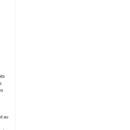
its
s
es
nd au