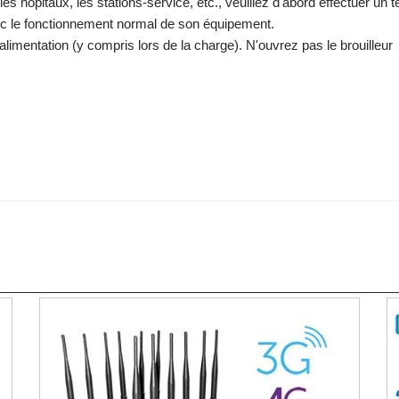
es hôpitaux, les stations-service, etc., veuillez d'abord effectuer un t
avec le fonctionnement normal de son équipement.
l'alimentation (y compris lors de la charge). N'ouvrez pas le brouilleur