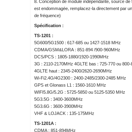
8. Conception de module indépendante, source de f
est endommagée, remplacez-la directement par un 
de fréquence)
Spécification :
TS-1201 :
5G600/5G1500 : 617-685 ou 1427-1518 MHz
CDMA/GSM&LORA : 851-894 /900-960MHz
DCS/PCS : 1805-1880/1920-1990MHz
3G : 2110-2170MHz 4GLTE bas : 725-770 ou 800
4GLTE haut : 2345-2400/2620-2690MHz
Wi-Fi2.4G/4G2300 : 2400-2485/2300-2485 MHz
GPS et Glonass L1 : 1560-1610 MHz
WIFI5.8G/5.2G : 5725-5850 ou 5125-5350 MHz
5G3.5G : 3400-3600MHz
5G3.6G : 3600-3900MHz
VHF & LOJACK : 135-175MHz
TS-1201A :
CDMA : 851-894MHz