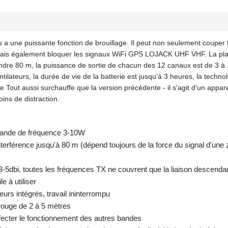
 a une puissante fonction de brouillage. Il peut non seulement couper 
ais également bloquer les signaux WiFi GPS LOJACK UHF VHF. La pl
teindre 80 m, la puissance de sortie de chacun des 12 canaux est de 3 à
ilateurs, la durée de vie de la batterie est jusqu'à 3 heures, la techno
 Tout aussi surchauffe que la version précédente - il s'agit d'un appare
ns de distraction.
bande de fréquence 3-10W
nterférence jusqu'à 80 m (dépend toujours de la force du signal d'une
 3-5dbi, toutes les fréquences TX ne couvrent que la liaison descenda
e à utiliser
urs intégrés, travail ininterrompu
rouge de 2 à 5 mètres
fecter le fonctionnement des autres bandes