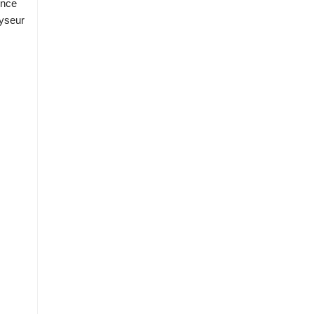
ence
yseur