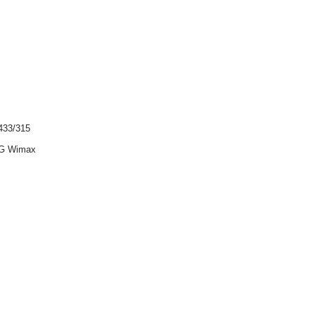
33/315
G Wimax