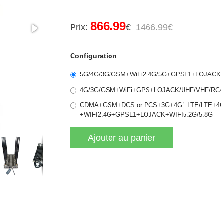
866.99
Prix:
€
1466.99€
Configuration
5G/4G/3G/GSM+WiFi2.4G/5G+GPSL1+LOJACK
4G/3G/GSM+WiFi+GPS+LOJACK/UHF/VHF/RC4
CDMA+GSM+DCS or PCS+3G+4G1 LTE/LTE+4
+WIFI2.4G+GPSL1+LOJACK+WIFI5.2G/5.8G