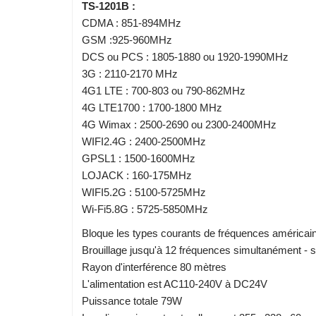
TS-1201B :
CDMA : 851-894MHz
GSM :925-960MHz
DCS ou PCS : 1805-1880 ou 1920-1990MHz
3G : 2110-2170 MHz
4G1 LTE : 700-803 ou 790-862MHz
4G LTE1700 : 1700-1800 MHz
4G Wimax : 2500-2690 ou 2300-2400MHz
WIFI2.4G : 2400-2500MHz
GPSL1 : 1500-1600MHz
LOJACK : 160-175MHz
WIFI5.2G : 5100-5725MHz
Wi-Fi5.8G : 5725-5850MHz
Bloque les types courants de fréquences américai
Brouillage jusqu'à 12 fréquences simultanément - sé
Rayon d'interférence 80 mètres
L'alimentation est AC110-240V à DC24V
Puissance totale 79W