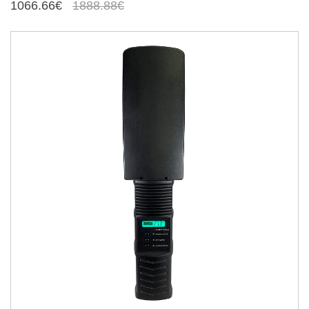
1066.66€
1888.88€