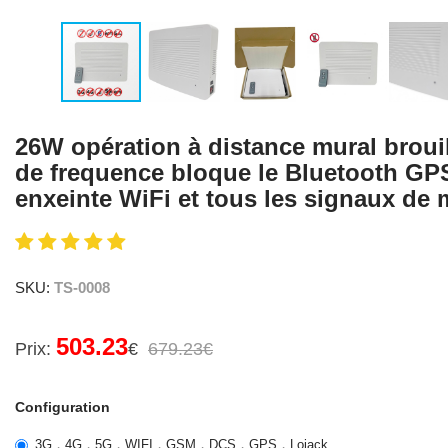
26W opération à distance mural broui
de frequence bloque le Bluetooth GPS
enxeinte WiFi et tous les signaux de 
SKU:
TS-0008
503.23
Prix:
€
679.23€
Configuration
3G，4G，5G，WIFI，GSM，DCS，GPS，Lojack