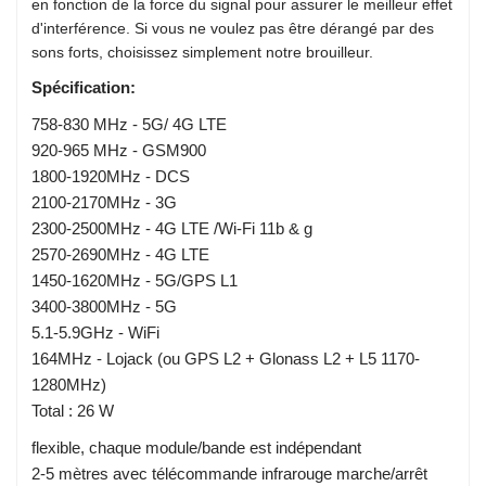
en fonction de la force du signal pour assurer le meilleur effet
d'interférence. Si vous ne voulez pas être dérangé par des
sons forts, choisissez simplement notre brouilleur.
Spécification:
758-830 MHz - 5G/ 4G LTE
920-965 MHz - GSM900
1800-1920MHz - DCS
2100-2170MHz - 3G
2300-2500MHz - 4G LTE /Wi-Fi 11b & g
2570-2690MHz - 4G LTE
1450-1620MHz - 5G/GPS L1
3400-3800MHz - 5G
5.1-5.9GHz - WiFi
164MHz - Lojack (ou GPS L2 + Glonass L2 + L5 1170-
1280MHz)
Total : 26 W
flexible, chaque module/bande est indépendant
2-5 mètres avec télécommande infrarouge marche/arrêt