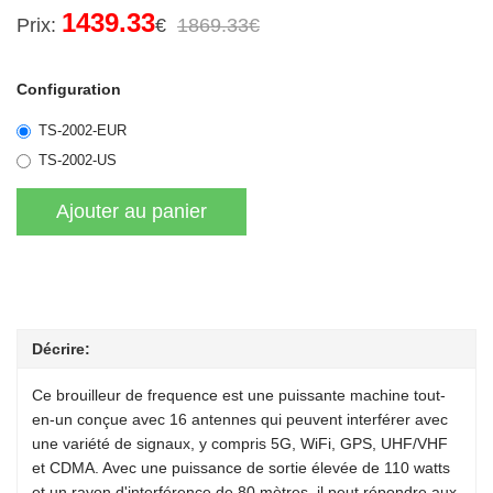
1439.33
Prix:
€
1869.33€
Configuration
TS-2002-EUR
TS-2002-US
Décrire:
Ce brouilleur de frequence est une puissante machine tout-
en-un conçue avec 16 antennes qui peuvent interférer avec
une variété de signaux, y compris 5G, WiFi, GPS, UHF/VHF
et CDMA. Avec une puissance de sortie élevée de 110 watts
et un rayon d'interférence de 80 mètres, il peut répondre aux