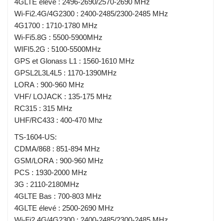
4GLTE élevé : 2496-2690/2570-2690 MHz
Wi-Fi2.4G/4G2300 : 2400-2485/2300-2485 MHz
4G1700 : 1710-1780 MHz
Wi-Fi5.8G : 5500-5900MHz
WIFI5.2G : 5100-5500MHz
GPS et Glonass L1 : 1560-1610 MHz
GPSL2L3L4L5 : 1170-1390MHz
LORA : 900-960 MHz
VHF/ LOJACK : 135-175 MHz
RC315 : 315 MHz
UHF/RC433 : 400-470 Mhz
TS-1604-US:
CDMA/868 : 851-894 MHz
GSM/LORA : 900-960 MHz
PCS : 1930-2000 MHz
3G : 2110-2180MHz
4GLTE Bas : 700-803 MHz
4GLTE élevé : 2500-2690 MHz
Wi-Fi2.4G/4G2300 : 2400-2485/2300-2485 MHz