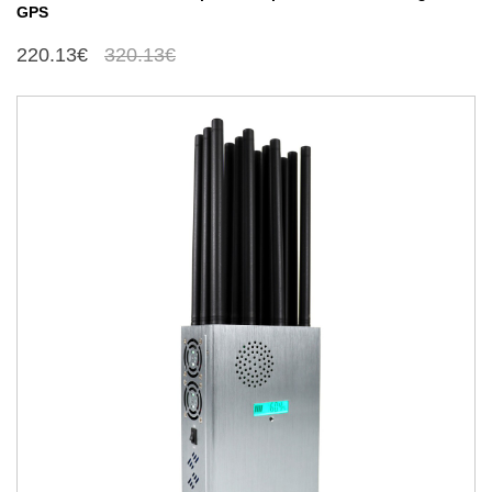
GPS
220.13€
320.13€