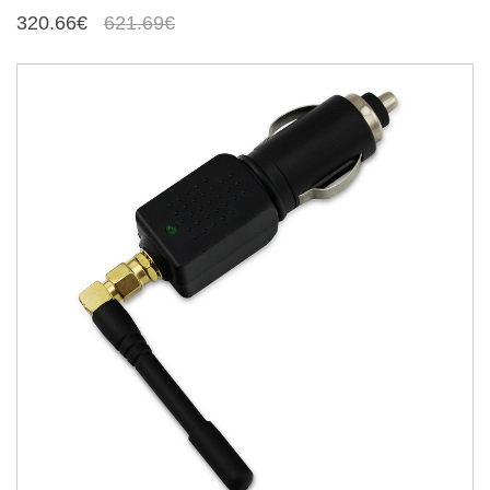
320.66€
621.69€