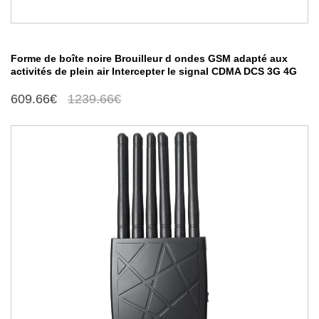
Forme de boîte noire Brouilleur d ondes GSM adapté aux
activités de plein air Intercepter le signal CDMA DCS 3G 4G
609.66€
1239.66€