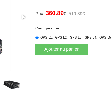
360.89
Prix:
€
519.89€
Configuration
GPS-L1、GPS-L2、GPS-L3、GPS-L4、GPS-L5